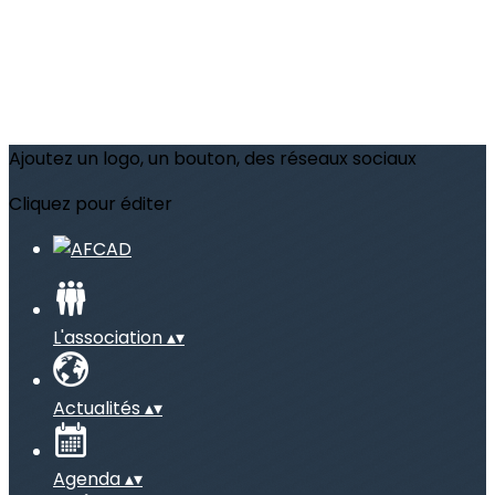
Ajoutez un logo, un bouton, des réseaux sociaux
Cliquez pour éditer
L'association
▴
▾
Actualités
▴
▾
Agenda
▴
▾