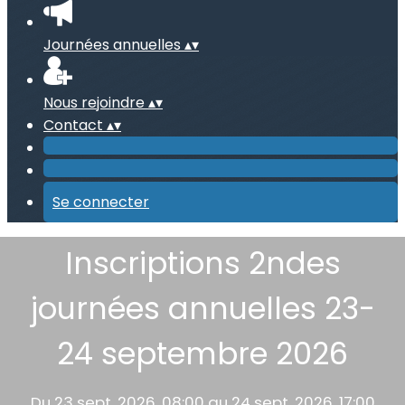
Journées annuelles
▴
▾
Nous rejoindre
▴
▾
Contact
▴
▾
Se connecter
Inscriptions 2ndes
journées annuelles 23-
24 septembre 2026
Du 23 sept. 2026, 08:00 au 24 sept. 2026, 17:00