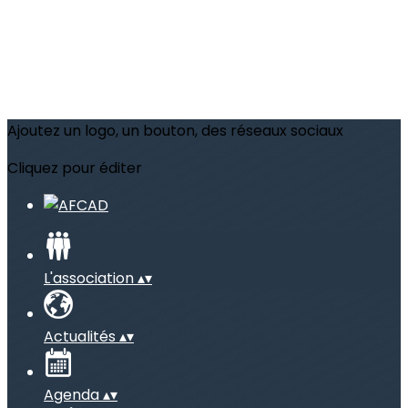
Ajoutez un logo, un bouton, des réseaux sociaux
Cliquez pour éditer
L'association
▴
▾
Actualités
▴
▾
Agenda
▴
▾